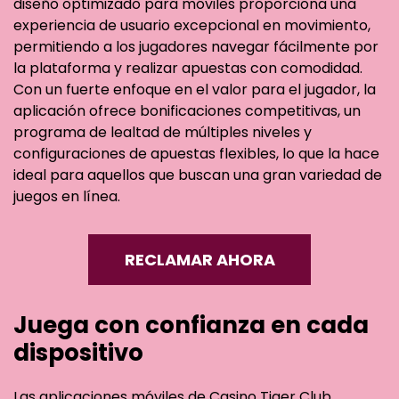
diseño optimizado para móviles proporciona una
experiencia de usuario excepcional en movimiento,
permitiendo a los jugadores navegar fácilmente por
la plataforma y realizar apuestas con comodidad.
Con un fuerte enfoque en el valor para el jugador, la
aplicación ofrece bonificaciones competitivas, un
programa de lealtad de múltiples niveles y
configuraciones de apuestas flexibles, lo que la hace
ideal para aquellos que buscan una gran variedad de
juegos en línea.
RECLAMAR AHORA
Juega con confianza en cada
dispositivo
Las aplicaciones móviles de Casino Tiger Club