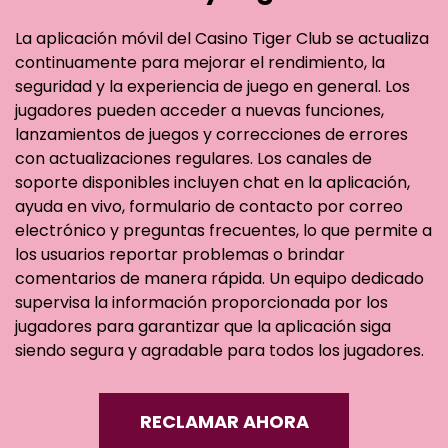
La aplicación móvil del Casino Tiger Club se actualiza
continuamente para mejorar el rendimiento, la
seguridad y la experiencia de juego en general. Los
jugadores pueden acceder a nuevas funciones,
lanzamientos de juegos y correcciones de errores
con actualizaciones regulares. Los canales de
soporte disponibles incluyen chat en la aplicación,
ayuda en vivo, formulario de contacto por correo
electrónico y preguntas frecuentes, lo que permite a
los usuarios reportar problemas o brindar
comentarios de manera rápida. Un equipo dedicado
supervisa la información proporcionada por los
jugadores para garantizar que la aplicación siga
siendo segura y agradable para todos los jugadores.
RECLAMAR AHORA