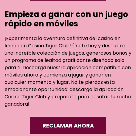
Empieza a ganar con un juego
rápido en móviles
¡Experimenta la aventura definitiva del casino en
línea con Casino Tiger Club! Únete hoy y descubre
una increíble colección de juegos, generosos bonos y
un programa de lealtad gratificante diseñado solo
para ti. Descarga nuestra aplicación compatible con
móviles ahora y comienza a jugar y ganar en
cualquier momento y lugar. No te pierdas esta
emocionante oportunidad: descarga la aplicación
Casino Tiger Club y prepárate para desatar tu racha
ganadora!
RECLAMAR AHORA