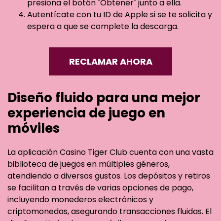
presiona el botón "Obtener" junto a ella.
Autentícate con tu ID de Apple si se te solicita y
espera a que se complete la descarga.
RECLAMAR AHORA
Diseño fluido para una mejor
experiencia de juego en
móviles
La aplicación Casino Tiger Club cuenta con una vasta
biblioteca de juegos en múltiples géneros,
atendiendo a diversos gustos. Los depósitos y retiros
se facilitan a través de varias opciones de pago,
incluyendo monederos electrónicos y
criptomonedas, asegurando transacciones fluidas. El