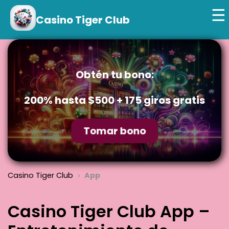
☰
Casino Tiger Club
Obtén tu bono:
200% hasta $500 + 175 giros gratis
Tomar bono
›
Casino Tiger Club
App
Casino Tiger Club App –