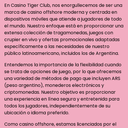
En Casino Tiger Club, nos enorgullecemos de ser una
marca de casino offshore moderna y centrada en
dispositivos móviles que atiende a jugadores de todo
el mundo. Nuestro enfoque está en proporcionar una
extensa colección de tragamonedas, juegos con
crupier en vivo y ofertas promocionales adaptadas
específicamente a las necesidades de nuestro
público latinoamericano, incluidos los de Argentina.
Entendemos la importancia de la flexibilidad cuando
se trata de opciones de juego, por lo que ofrecemos
una variedad de métodos de pago que incluyen ARS
(peso argentino), monederos electrónicos y
criptomonedas. Nuestro objetivo es proporcionar
una experiencia en línea segura y entretenida para
todos los jugadores, independientemente de su
ubicación o idioma preferido.
Como casino offshore, estamos licenciados por el